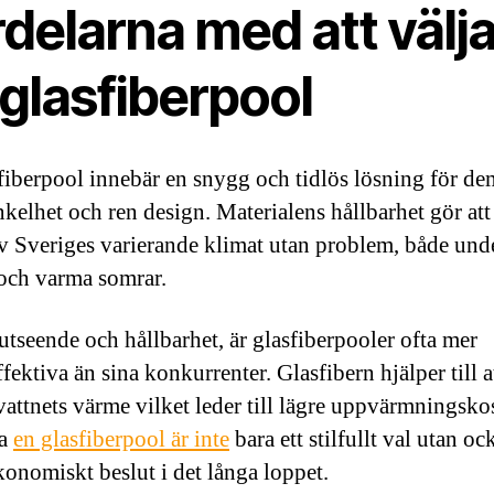
delarna med att välj
glasfiberpool
fiberpool innebär en snygg och tidlös lösning för d
nkelhet och ren design. Materialens hållbarhet gör at
av Sveriges varierande klimat utan problem, både unde
 och varma somrar.
utseende och hållbarhet, är glasfiberpooler ofta mer
fektiva än sina konkurrenter. Glasfibern hjälper till a
vattnets värme vilket leder till lägre uppvärmningsko
ja
en glasfiberpool är inte
bara ett stilfullt val utan ock
konomiskt beslut i det långa loppet.