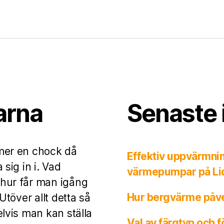
arna
Senaste 
mer en chock då
Effektiv uppvärmni
sig in i. Vad
värmepumpar på Li
hur får man igång
Hur bergvärme påve
töver allt detta så
lvis man kan ställa
Val av färgtyp och 