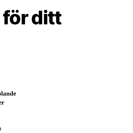
för ditt
plande
er
a