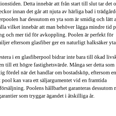
tionstiden. Detta innebär att från start till slut tar det 
eckor innan det går att njuta av härliga bad i trädgård
erpoolen har dessutom en yta som är smidig och lätt a
lla vilket innebär att man behöver lägga mindre tid 
ng och mer tid för avkoppling. Poolen är perfekt för
ljer eftersom glasfiber ger en naturligt halksäker yta
stera i en glasfiberpool bidrar inte bara till ökad livs
en till ett högre fastighetsvärde. Många ser detta som
tig fördel när det handlar om bostadsköp, eftersom e
t pool kan vara ett säljargumentet vid en framtida
försäljning. Poolens hållbarhet garanteras dessutom
arantier som tryggar ägandet i åtskilliga år.