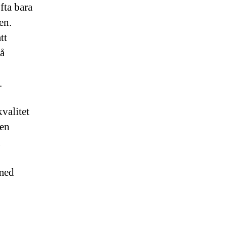
ofta bara
en.
tt
på
.
kvalitet
 en
n
 med