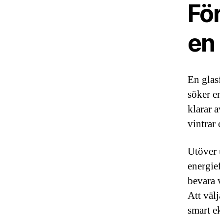
För
en 
En glas
söker e
klarar 
vintrar
Utöver 
energief
bevara 
Att väl
smart e