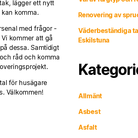
ak, lägger ett nytt
a kan komma.
Renovering av spruc
rsenal med frågor -
Väderbeständiga tak
. Vi kommer att gå
Eskilstuna
 på dessa. Samtidigt
ps och råd och komma
Kategori
noveringsprojekt.
tal för husägare
lls. Välkommen!
Allmänt
Asbest
Asfalt