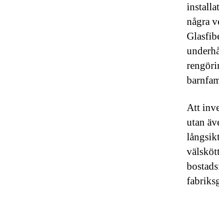
installa
några v
Glasfib
underhå
rengöri
barnfami
Att inve
utan äv
långsik
välsköt
bostads
fabriksg