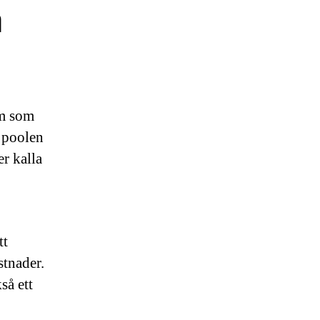
a
em som
t poolen
r kalla
tt
stnader.
så ett