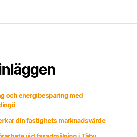
inläggen
ng och energibesparing med
dingö
rkar din fastighets marknadsvärde
förarbete vid fasadmålning i Täby