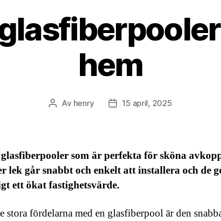
glasfiberpooler 
hem
Av
henry
15 april, 2025
Inläggsförfattare
Inläggsdatum
 glasfiberpooler som är perfekta för sköna avkop
er lek går snabbt och enkelt att installera och de g
gt ett ökat fastighetsvärde.
de stora fördelarna med en glasfiberpool är den snabb