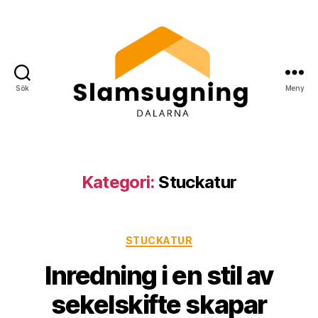
Sök
Meny
Slamsugning
Dalarna
Kategori:
Stuckatur
Kategorier
STUCKATUR
Inredning i en stil av
sekelskifte skapar