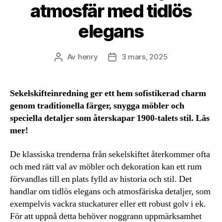
atmosfär med tidlös
elegans
Av
henry
3 mars, 2025
Inläggsförfattare
Inläggsdatum
Sekelskifteinredning ger ett hem sofistikerad charm
genom traditionella färger, snygga möbler och
speciella detaljer som återskapar 1900-talets stil. Läs
mer!
De klassiska trenderna från sekelskiftet återkommer ofta
och med rätt val av möbler och dekoration kan ett rum
förvandlas till en plats fylld av historia och stil. Det
handlar om tidlös elegans och atmosfäriska detaljer, som
exempelvis vackra stuckaturer eller ett robust golv i ek.
För att uppnå detta behöver noggrann uppmärksamhet