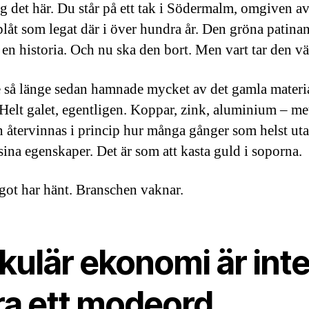
g det här. Du står på ett tak i Södermalm, omgiven a
låt som legat där i över hundra år. Den gröna patina
r en historia. Och nu ska den bort. Men vart tar den v
e så länge sedan hamnade mycket av det gamla materia
 Helt galet, egentligen. Koppar, zink, aluminium – met
 återvinnas i princip hur många gånger som helst uta
 sina egenskaper. Det är som att kasta guld i soporna.
ot har hänt. Branschen vaknar.
kulär ekonomi är int
ra ett modeord