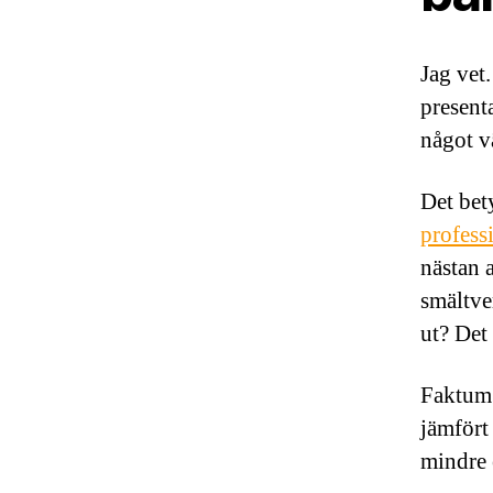
Jag vet
present
något v
Det bet
profess
nästan a
smältve
ut? Det
Faktum 
jämfört
mindre 