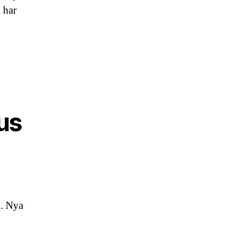
 har
jus
u. Nya