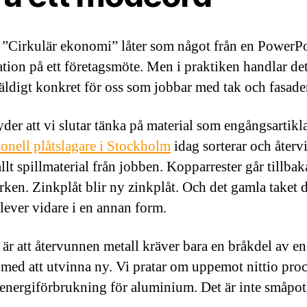
. ”Cirkulär ekonomi” låter som något från en PowerP
ation på ett företagsmöte. Men i praktiken handlar de
äldigt konkret för oss som jobbar med tak och fasade
yder att vi slutar tänka på material som engångsartikl
ionell plåtslagare i Stockholm
idag sorterar och återv
llt spillmaterial från jobben. Kopparrester går tillbaka
rken. Zinkplåt blir ny zinkplåt. Och det gamla taket 
 lever vidare i en annan form.
är att återvunnen metall kräver bara en bråkdel av e
 med att utvinna ny. Vi pratar om uppemot nittio pro
energiförbrukning för aluminium. Det är inte småpota