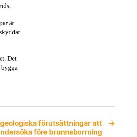
rids.
par är
h skyddar
et. Det
t bygga
 geologiska förutsättningar att
→
ndersöka före brunnsborrning