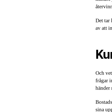
återvin
Det tar
av att i
Ku
Och vet
frågar 
händer 
Bostads
sina up