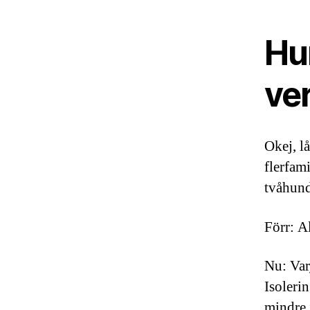
Hur
ve
Okej, lå
flerfam
tvåhund
Förr: Al
Nu: Varj
Isolerin
mindre j