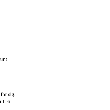
Runt
för sig.
ll ett