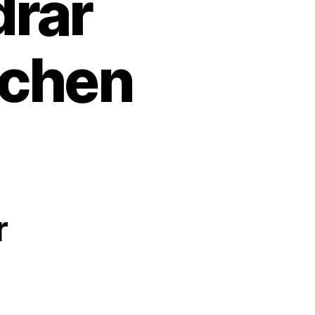
drar
schen
r