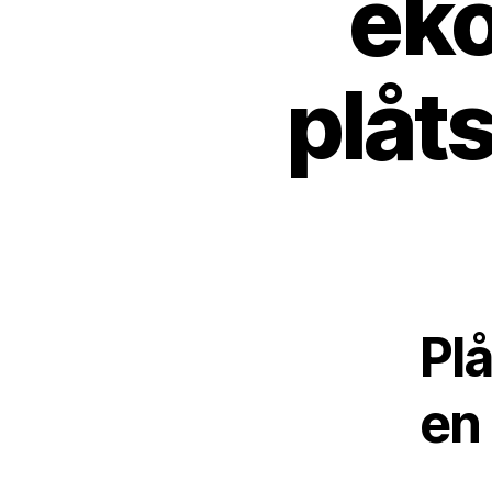
eko
plåt
Plå
en