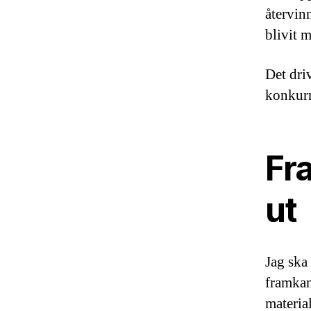
återvin
blivit 
Det driv
konkurr
Fra
ut
Jag ska 
framkan
materia