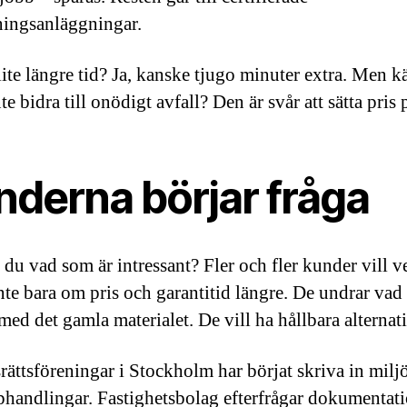
ningsanläggningar.
 lite längre tid? Ja, kanske tjugo minuter extra. Men k
nte bidra till onödigt avfall? Den är svår att sätta pris 
nderna börjar fråga
 du vad som är intressant? Fler och fler kunder vill v
inte bara om pris och garantitid längre. De undrar va
med det gamla materialet. De vill ha hållbara alternati
rättsföreningar i Stockholm har börjat skriva in milj
phandlingar. Fastighetsbolag efterfrågar dokumentat