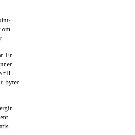
oint-
t om
r.
ar. En
inner
 till
du byter
nergin
cent
tis.