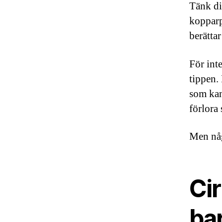
Tänk di
kopparp
berätta
För int
tippen.
som kan
förlora
Men någ
Cir
ba