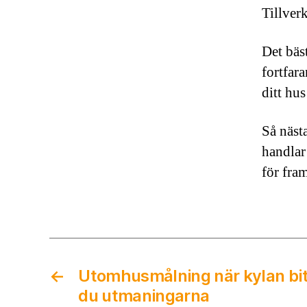
Tillver
Det bäs
fortfara
ditt hus
Så nästa
handlar
för fra
←
Utomhusmålning när kylan bit
du utmaningarna