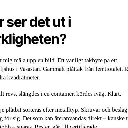
 ser det ut i
rkligheten?
t mig måla upp en bild. Ett vanligt takbyte på ett
iljshus i Vasastan. Gammalt plåttak från femtiotalet. 
ra kvadratmeter.
lt revs, slängdes i en container, kördes iväg. Klart.
e plåtbit sorteras efter metalltyp. Skruvar och beslag 
g för sig. Det som kan återanvändas direkt – kanske ti
obb – sparas. Resten går till certifierade