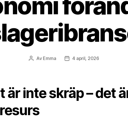
nomi förän
slageribran
Av
Emma
4 april, 2026
Inläggsförfattare
Inläggsdatum
t är inte skräp – det ä
 resurs