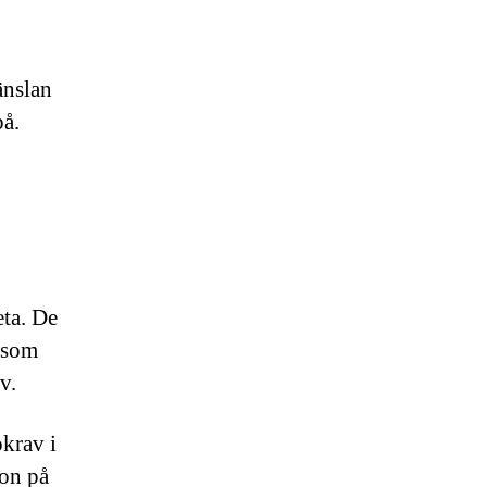
änslan
på.
eta. De
d som
v.
ökrav i
ion på