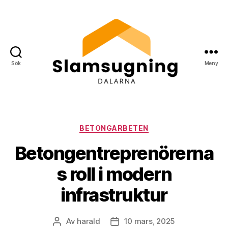
Sök
Meny
Slamsugning
Dalarna
Kategorier
BETONGARBETEN
Betongentreprenörerna
s roll i modern
infrastruktur
Av
harald
10 mars, 2025
Inläggsförfattare
Inläggsdatum